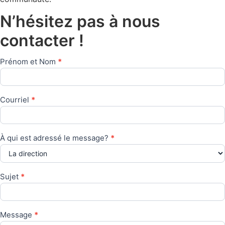
N’hésitez pas à nous
contacter !
Prénom et Nom
*
Courriel
*
À qui est adressé le message?
*
À
qui
Sujet
*
est
adressé
le
message?
Message
*